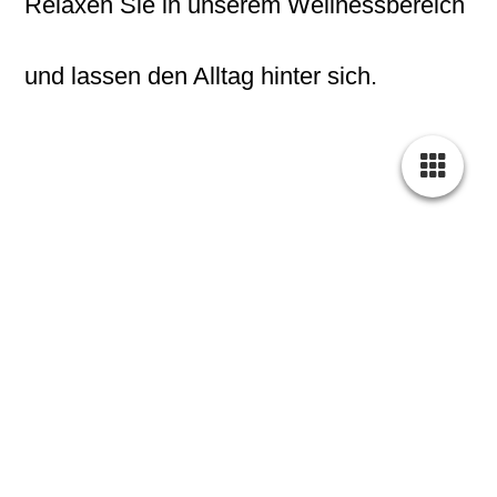
Relaxen Sie in unserem Wellnessbereich
und lassen den Alltag hinter sich.
Versammlungen, Veranstaltungen & Events
beim Bergwirt!
Von Großveranstaltungen,
Mitgliederversammlungen, öffentlichen
Podiums-Diskussionen bis hin zu Theater
und Kabarett